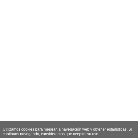
Utilizamos cookies para mejorar la navegación web y obtener estadísticas. Si
continuas navegando, consideramos que aceptas su uso.