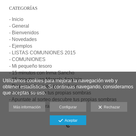
CATEGORÍAS
- Inicio
- General
- Bienvenidos
- Novedades
- Ejemplos
- LISTAS COMUNIONES 2015
- COMUNIONES
- Mi pequeño tesoro
- 15 minutos con Inma Sancho
- 15 minutos con Marcela Aparicio
Utilizamos cookies para mejorar la navegación web y
- Descubre tus propias sombras
obtener estadísticas. Si continuas navegando, consideramos
que aceptas su uso.
- sorteo descubre tus propias sombras
- Apuntate al sorteo descubre tus propias sombras
- Ultimos dias para el sorteo
Más información
Configurar
Rechazar
Aceptar